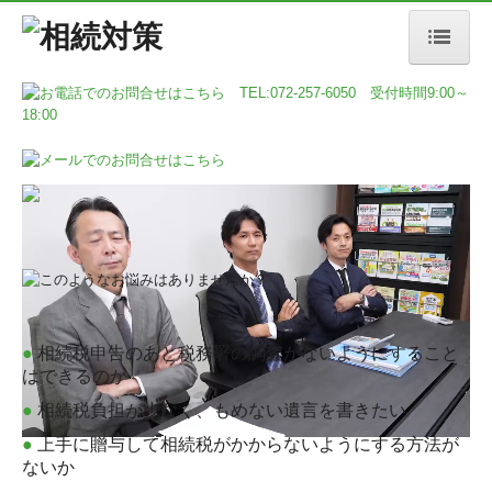
ホーム
事務所＆スタッフ紹介
安心の相続税申告
各種プラン・料金
採用情報
相続税額の早見表
●
相続税申告のあと税務署の調査がないようにすること
はできるのか
●
相続税負担が少なく、もめない遺言を書きたい
●
上手に贈与して相続税がかからないようにする方法が
ないか